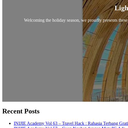
Ligh
Welcoming the holiday season, we proudly presents these 
Recent Posts
INIJIE Academy Vol 63 – Travel Hack : Rahasia Terbang Grati