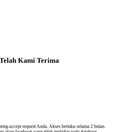
 Telah Kami Terima
ng-accept request Anda. Akses berlaku selama 2 bulan.
n akun facebook yang tidak terdaftar pada database.