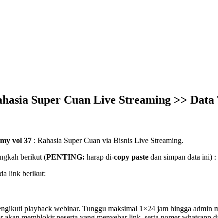
asia Super Cuan Live Streaming >> Data
my vol 37
: Rahasia Super Cuan via Bisnis Live Streaming.
ngkah berikut (
PENTING:
harap di-
copy paste
dan simpan data ini) :
 link berikut:
ngikuti playback webinar. Tunggu maksimal 1×24 jam hingga admin me
r akan memblokir peserta yang menyebar link, serta nomer whatsapp da