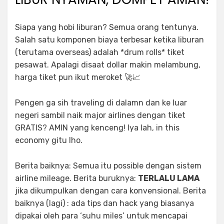
w
s
a
:
Siapa yang hobi liburan? Semua orang tentunya.
s
R
Salah satu komponen biaya terbesar ketika liburan
:
p
(terutama overseas) adalah *drum rolls* tiket
R
5
pesawat. Apalagi disaat dollar makin melambung,
p
9
harga tiket pun ikut meroket 🚀📈
7
9
9
.
Pengen ga sih traveling di dalamn dan ke luar
9
0
negeri sambil naik major airlines dengan tiket
.
0
GRATIS? AMIN yang kenceng! Iya lah, in this
0
0
economy gitu lho.
0
.
0
Berita baiknya: Semua itu possible dengan sistem
.
airline mileage. Berita buruknya:
TERLALU LAMA
jika dikumpulkan dengan cara konvensional. Berita
baiknya (lagi) : ada tips dan hack yang biasanya
dipakai oleh para ‘suhu miles’ untuk mencapai