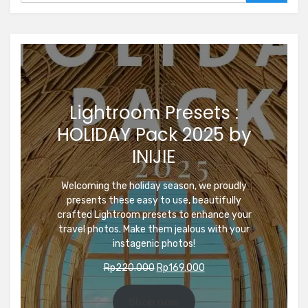
Lightroom Presets :
HOLIDAY Pack 2025 by
INIJIE
Welcoming the holiday season, we proudly
presents these easy to use, beautifully
crafted Lightroom presets to enhance your
travel photos. Make them jealous with your
instagenic photos!
Original
Current
Rp
220.000
Rp
169.000
price
price
was:
is:
Shop now
Rp220.000.
Rp169.000.