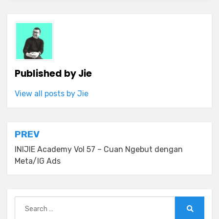
Published by
Jie
View all posts by Jie
Post
PREV
navigation
INIJIE Academy Vol 57 – Cuan Ngebut dengan
Meta/IG Ads
Search
for:
Search