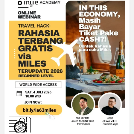
O
D
U
C
T
O
N
S
A
L
E