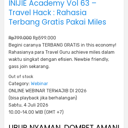
INIJIE Academy Vol 63 –
Travel Hack : Rahasia
Terbang Gratis Pakai Miles
O
C
Rp
799.000
Rp
599.000
r
u
Begini caranya TERBANG GRATIS in this economy!
i
r
Rahasianya para Travel Guru achieve miles dalam
g
r
waktu singkat dengan efisien. Newbie friendly,
i
e
gass join sekarang.
n
n
Out of stock
a
t
Category:
Webinar
l
p
ONLINE WEBINAR TERWAJIB DI 2026
p
r
(bisa playback jika berhalangan)
r
i
Sabtu, 4 Juli 2026
i
c
10.00-14.00 WIB (GMT +7)
c
e
e
i
LIBUR NYAMAN, DOMPET AMAN!