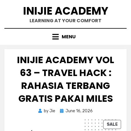
Skip
INIJIE ACADEMY
to
content
LEARNING AT YOUR COMFORT
MENU
INIJIE ACADEMY VOL
63 – TRAVEL HACK :
RAHASIA TERBANG
GRATIS PAKAI MILES
Posted
by
Jie
June 16, 2026
on
P
SALE
R