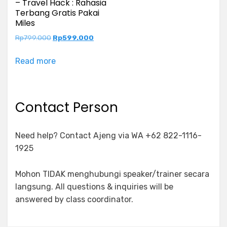
– Travel Hack : Rahasia
Terbang Gratis Pakai
Miles
Original
Current
Rp
799.000
Rp
599.000
price
price
was:
is:
Read more
Rp799.000.
Rp599.000.
Contact Person
Need help? Contact Ajeng via WA +62 822-1116-
1925
Mohon TIDAK menghubungi speaker/trainer secara
langsung. All questions & inquiries will be
answered by class coordinator.