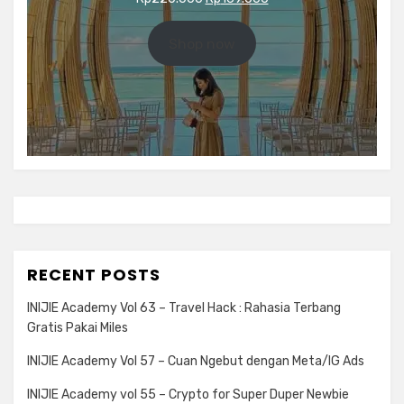
price
price
was:
is:
Shop now
Rp220.000.
Rp169.000.
RECENT POSTS
INIJIE Academy Vol 63 – Travel Hack : Rahasia Terbang
Gratis Pakai Miles
INIJIE Academy Vol 57 – Cuan Ngebut dengan Meta/IG Ads
INIJIE Academy vol 55 – Crypto for Super Duper Newbie