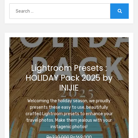
Search
for:
Search
Lightroom Presets :
HOLIDAY Pack 2025 by
INIJIE
Welcoming the holiday season, we proudly
presents these easy to use, beautifully
crafted Lightroom presets to enhance your
travel photos. Make them jealous with your
instagenic photos!
Original
Current
Rp
220.000
Rp
169.000