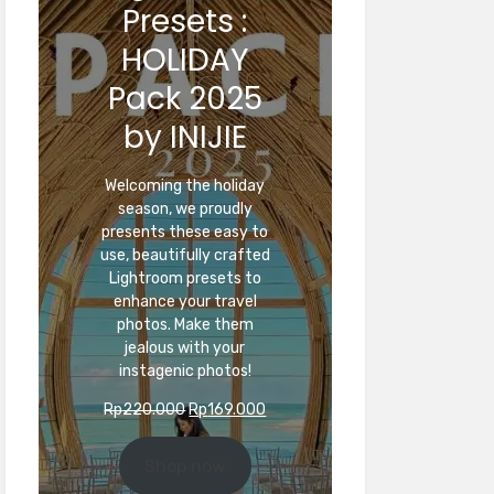
Presets :
HOLIDAY
Pack 2025
by INIJIE
Welcoming the holiday
season, we proudly
presents these easy to
use, beautifully crafted
Lightroom presets to
enhance your travel
photos. Make them
jealous with your
instagenic photos!
Original
Current
Rp
220.000
Rp
169.000
price
price
was:
is:
Shop now
Rp220.000.
Rp169.000.