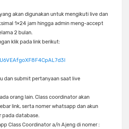
 yang akan digunakan untuk mengikuti live dan
ksimal 1×24 jam hingga admin meng-accept
elama 2 bulan.
an klik pada link berikut:
/CU6VEAfgoXF8F4CpAL7d3I
u dan submit pertanyaan saat live
ada orang lain. Class coordinator akan
bar link, serta nomer whatsapp dan akun
r pada database.
pp Class Coordinator a/n Ajeng di nomer :