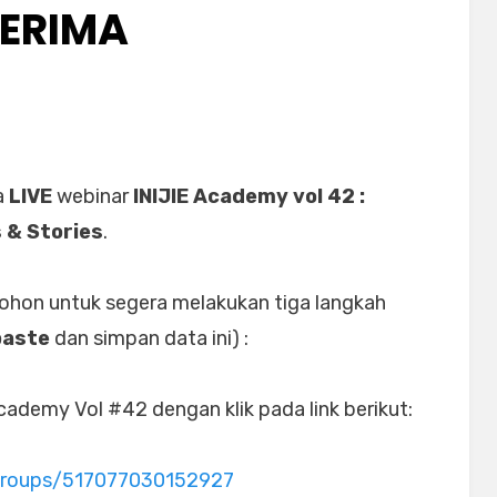
ERIMA
a
LIVE
webinar
INIJIE Academy vol 42 :
s & Stories
.
mohon untuk segera melakukan tiga langkah
paste
dan simpan data ini) :
ademy Vol #42 dengan klik pada link berikut:
groups/517077030152927