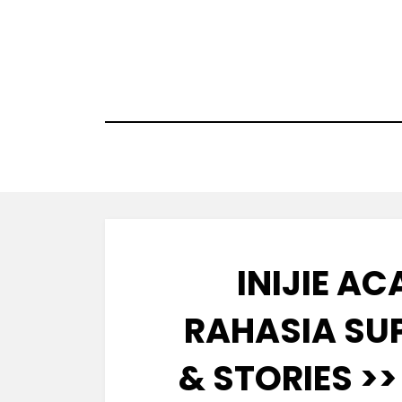
Skip
to
content
INIJIE AC
RAHASIA SUP
& STORIES >