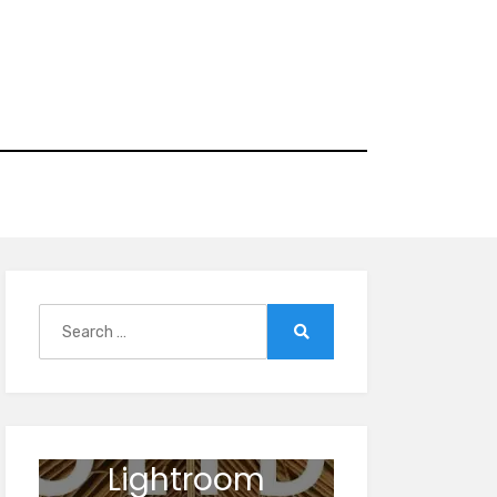
Search
for:
Search
Lightroom