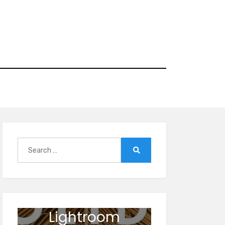
Search
for:
Search
Lightroom