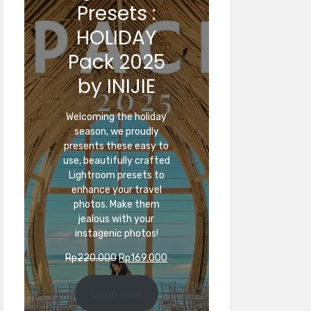
Presets :
HOLIDAY
Pack 2025
by INIJIE
Welcoming the holiday
season, we proudly
presents these easy to
use, beautifully crafted
Lightroom presets to
enhance your travel
photos. Make them
jealous with your
instagenic photos!
Original
Current
Rp
220.000
Rp
169.000
price
price
was:
is:
Shop now
Rp220.000.
Rp169.000.