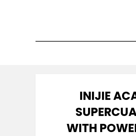
Skip
to
content
INIJIE AC
SUPERCUA
WITH POWE