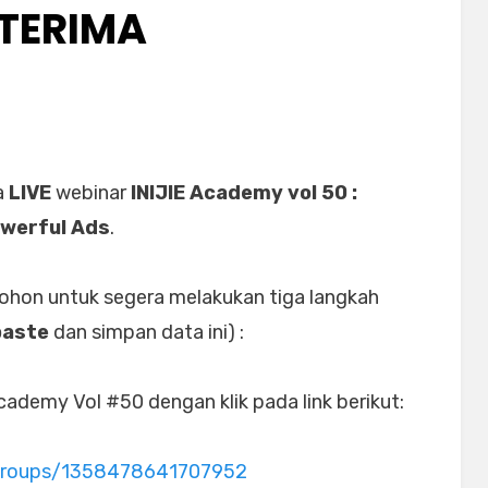
ITERIMA
a
LIVE
webinar
INIJIE Academy vol 50 :
owerful Ads
.
mohon untuk segera melakukan tiga langkah
paste
dan simpan data ini) :
ademy Vol #50 dengan klik pada link berikut:
groups/1358478641707952