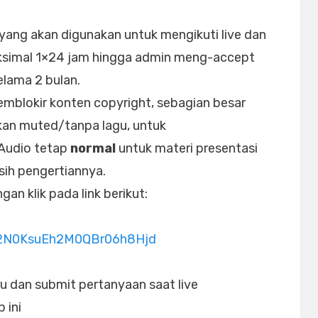
 yang akan digunakan untuk mengikuti live dan
ksimal 1×24 jam hingga admin meng-accept
elama 2 bulan.
emblokir konten copyright, sebagian besar
kan muted/tanpa lagu, untuk
 Audio tetap
normal
untuk materi presentasi
sih pengertiannya.
an klik pada link berikut:
/I2N0KsuEh2M0QBr06h8Hjd
u dan submit pertanyaan saat live
 ini