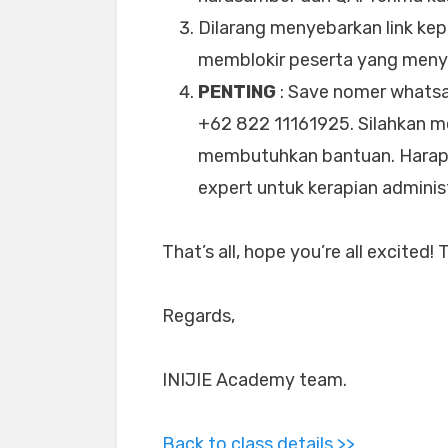
Dilarang menyebarkan link kep
memblokir peserta yang menyeb
PENTING
: Save nomer whatsa
+62 822 11161925. Silahkan m
membutuhkan bantuan. Harap 
expert untuk kerapian administ
That’s all, hope you’re all excited! 
Regards,
INIJIE Academy team.
Back to class details >>