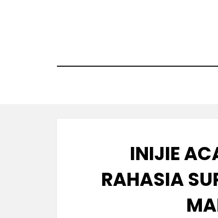
Skip
to
content
INIJIE AC
RAHASIA SU
MA