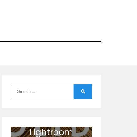
Search
for:
Search
Lightroom