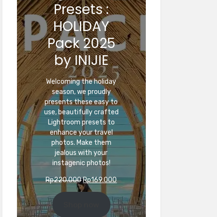
Presets :
HOLIDAY
Pack 2025
by INIJIE
Welcoming the holiday
season, we proudly
presents these easy to
use, beautifully crafted
Lightroom presets to
enhance your travel
photos. Make them
jealous with your
instagenic photos!
Original
Current
Rp
220.000
Rp
169.000
price
price
was:
is:
Shop now
Rp220.000.
Rp169.000.