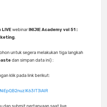
a
LIVE
webinar
INIJIE Academy vol 51 :
rketing
.
mohon untuk segera melakukan tiga langkah
paste
dan simpan data ini) :
an klik pada link berikut:
JNiEpQB2nuzIK63IT3lAlR
u dan submit pertanyaan saat live