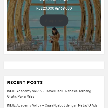
instagenic photos!
Original
Current
Rp
220.000
Rp
169.000
price
price
was:
is:
Shop now
Rp220.000.
Rp169.000.
RECENT POSTS
INIJIE Academy Vol 63 – Travel Hack : Rahasia Terbang
Gratis Pakai Miles
INIJIE Academy Vol 57 – Cuan Ngebut dengan Meta/IG Ads