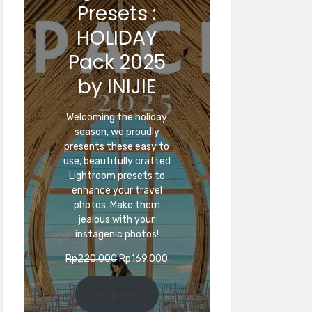
Presets :
HOLIDAY
Pack 2025
by INIJIE
Welcoming the holiday
season, we proudly
presents these easy to
use, beautifully crafted
Lightroom presets to
enhance your travel
photos. Make them
jealous with your
instagenic photos!
Original
Current
Rp
220.000
Rp
169.000
price
price
was:
is:
Shop now
Rp220.000.
Rp169.000.