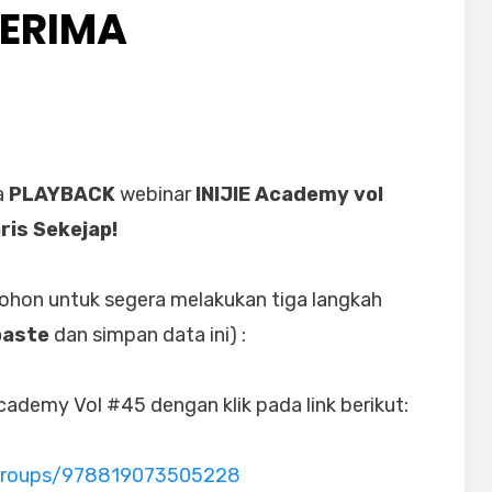
ERIMA
a
PLAYBACK
webinar
INIJIE Academy vol
ris Sekejap!
mohon untuk segera melakukan tiga langkah
paste
dan simpan data ini) :
ademy Vol #45 dengan klik pada link berikut:
groups/978819073505228