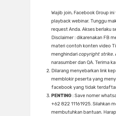
Wajib join, Facebook Group in
playback webinar. Tunggu ma
request Anda. Akses berlaku s
Disclaimer : dikarenakan FB m
materi contoh konten video T
menghindari
copyright strike
.
narasumber dan QA. Terima ka
Dilarang menyebarkan link kep
memblokir peserta yang menye
facebook yang tidak terdafta
PENTING
: Save nomer whatsa
+62 822 11161925. Silahkan m
membutuhkan bantuan. Harap 