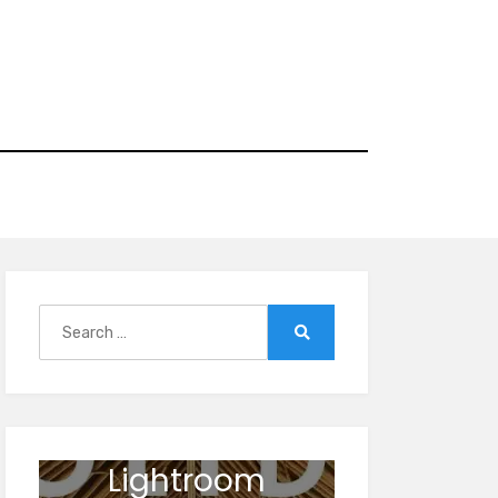
Search
for:
Search
Lightroom