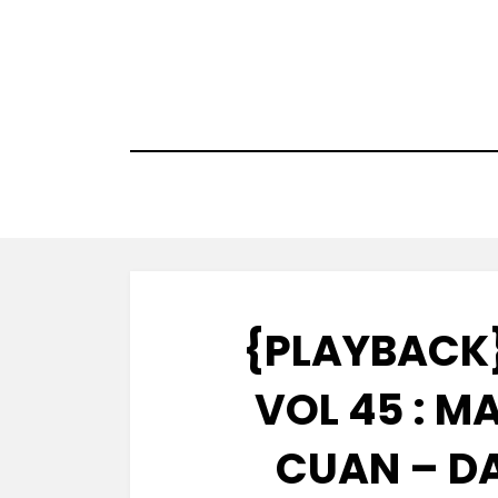
Skip
to
content
{PLAYBACK}
VOL 45 : M
CUAN – D