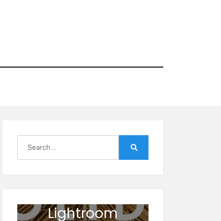
Search
for:
Search
Lightroom