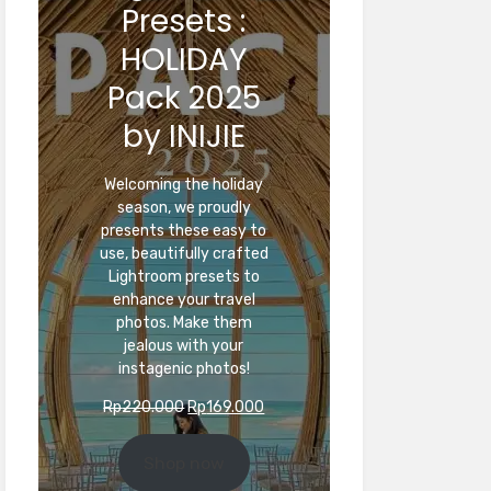
Presets :
HOLIDAY
Pack 2025
by INIJIE
Welcoming the holiday
season, we proudly
presents these easy to
use, beautifully crafted
Lightroom presets to
enhance your travel
photos. Make them
jealous with your
instagenic photos!
Original
Current
Rp
220.000
Rp
169.000
price
price
was:
is:
Shop now
Rp220.000.
Rp169.000.