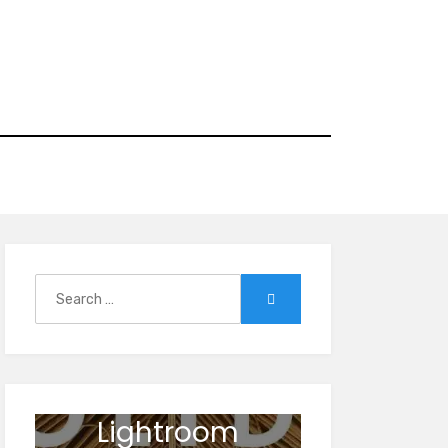
Search
Search
for:
Lightroom