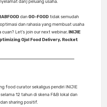
penyelamat dan) peluang usaha.
RABFOOD
dan
GO-FOOD
tidak semudah
k optimasi dan rahasia yang membuat usaha
ma cuan? Let’s join our next webinar,
INIJIE
timizing Ojol Food Delivery, Rocket
g food curator sekaligus pendiri INIJIE
elama 12 tahun di skena F&B lokal dan
dan sharing positif.