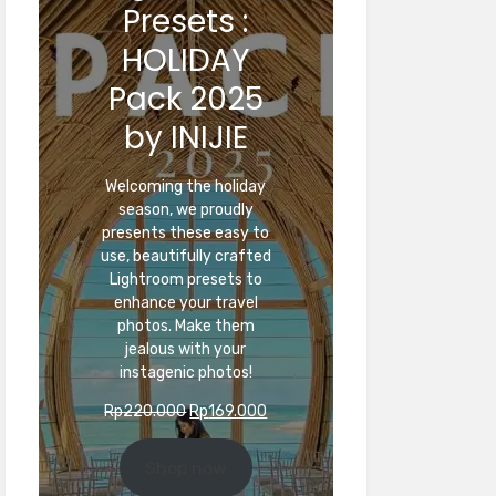
Presets :
HOLIDAY
Pack 2025
by INIJIE
Welcoming the holiday
season, we proudly
presents these easy to
use, beautifully crafted
Lightroom presets to
enhance your travel
photos. Make them
jealous with your
instagenic photos!
Original
Current
Rp
220.000
Rp
169.000
price
price
was:
is:
Shop now
Rp220.000.
Rp169.000.